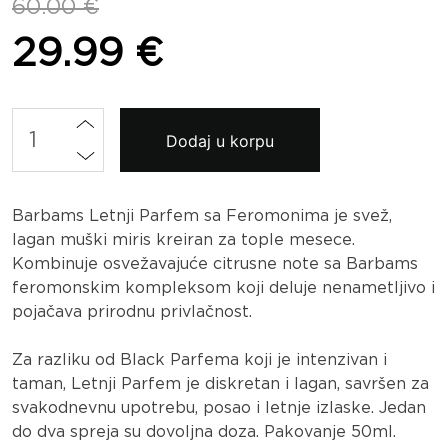
Originalna
Trenutna
60.00
€
cena
cena
29.99
€
je
je:
bila:
29.99 €.
60.00 €.
Barbams
Dodaj u korpu
Letnji
Parfem
sa
Feromonima
Barbams Letnji Parfem sa Feromonima je svež,
količina
lagan muški miris kreiran za tople mesece.
Kombinuje osvežavajuće citrusne note sa Barbams
feromonskim kompleksom koji deluje nenametljivo i
pojačava prirodnu privlačnost.
Za razliku od Black Parfema koji je intenzivan i
taman, Letnji Parfem je diskretan i lagan, savršen za
svakodnevnu upotrebu, posao i letnje izlaske. Jedan
do dva spreja su dovoljna doza. Pakovanje 50ml.