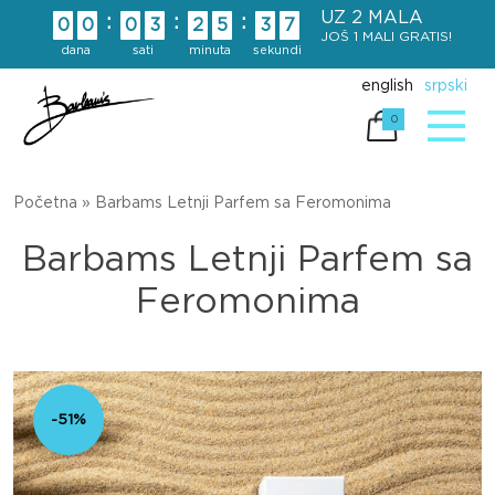
Skip
UZ 2 MALA
:
:
:
0
0
0
3
2
5
3
6
to
JOŠ 1 MALI GRATIS!
dana
sati
minuta
sekundi
content
english
srpski
0
Početna
»
Barbams Letnji Parfem sa Feromonima
Barbams Letnji Parfem sa
Feromonima
-51%