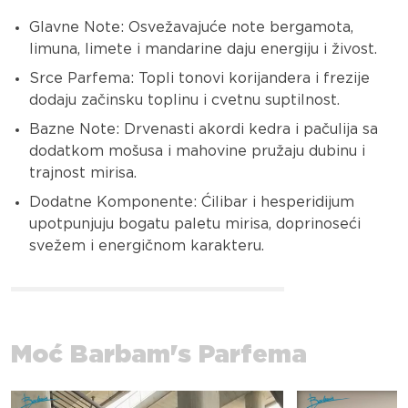
Glavne Note:
Osvežavajuće note bergamota,
limuna, limete i mandarine daju energiju i živost.
Srce Parfema:
Topli tonovi korijandera i frezije
dodaju začinsku toplinu i cvetnu suptilnost.
Bazne Note:
Drvenasti akordi kedra i pačulija sa
dodatkom mošusa i mahovine pružaju dubinu i
trajnost mirisa.
Dodatne Komponente:
Ćilibar i hesperidijum
upotpunjuju bogatu paletu mirisa, doprinoseći
svežem i energičnom karakteru.
Moć Barbam's Parfema