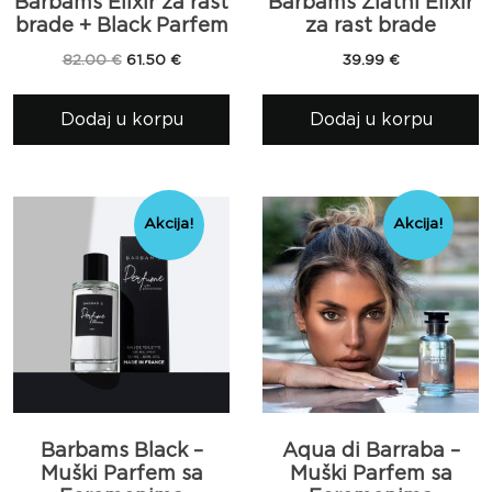
Barbams Elixir za rast
Barbams Zlatni Elixir
brade + Black Parfem
za rast brade
Originalna
Trenutna
82.00
€
61.50
€
39.99
€
cena
cena
je
je:
Dodaj u korpu
Dodaj u korpu
bila:
61.50 €.
82.00 €.
Akcija!
Akcija!
Barbams Black –
Aqua di Barraba –
Muški Parfem sa
Muški Parfem sa