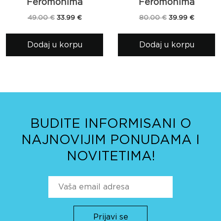
Feromonima
Feromonima
Originalna
Trenutna
Originalna
Trenutn
49.00
€
33.99
€
80.00
€
39.99
€
cena
cena
cena
cena
je
je:
je
je:
Dodaj u korpu
Dodaj u korpu
bila:
33.99 €.
bila:
39.99 €.
49.00 €.
80.00 €.
BUDITE INFORMISANI O
NAJNOVIJIM PONUDAMA I
NOVITETIMA!