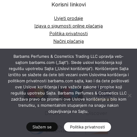
Korisni linkovi
Uvjeti prodaje
Izjava o sigurnosti online plaćanja
Politika privatnosti
Načini plaćanja
Barbams Perfumes & Cosmetics Trading LLC upravlja veb-
sajtom barbams.com („Sajt“). Slede uslovi korišćenja koji
Podržane platne kartice
regulišu upotrebu Sajta („Uslovi korišćenja“). Korišćenjem Sajta
izričito se slažete da ćete biti vezani ovim Uslovima korišćenja i
Mastercard
Maestro
Visa
politikom privatnosti barbams.com sajta, kao i da ćete poštovati
ove Uslove korišćenja i sve važeće zakone i propise koji
regulišu upotrebu Sajta. Barbams Perfumes & Cosmetics LLC
zadržava pravo da promeni ove Uslove korišćenja u bilo kom
trenutku, s momentalnim stupanjem na snagu nakon
objavljivanja na Sajtu.
Diners
Discover
Slažem se
Politika privatnosti