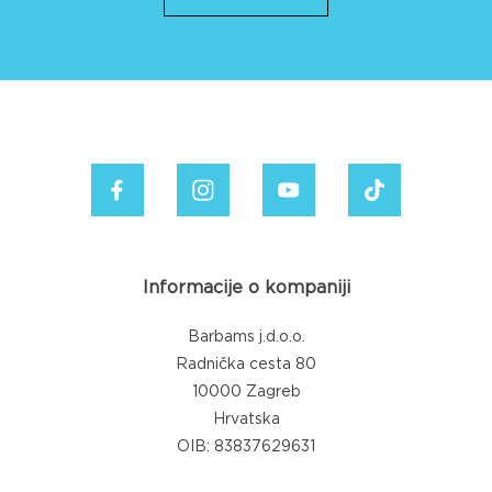
Informacije o kompaniji
Barbams j.d.o.o.
Radnička cesta 80
10000 Zagreb
Hrvatska
OIB: 83837629631